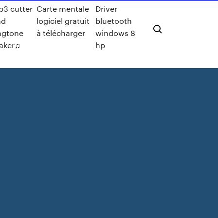
3 cutter
Carte mentale
Driver
nd
logiciel gratuit
bluetooth
ngtone
à télécharger
windows 8
aker♫
hp