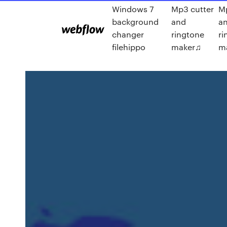
Windows 7
Mp3 cutter
Mp
background
and
a
changer
ringtone
ri
filehippo
maker♫
m