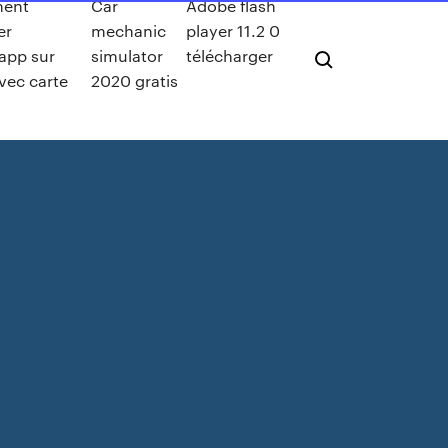
ent
Car
Adobe flash
er
mechanic
player 11.2 0
app sur
simulator
télécharger
vec carte
2020 gratis