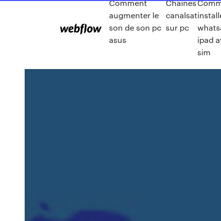
Comment
Chaines
Comm
augmenter le
canalsat
install
son de son pc
sur pc
whats
asus
ipad a
sim