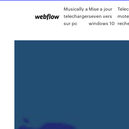
Musically a
Mise a jour
Tele
telecharger
seven vers
mote
sur pc
windows 10
rech