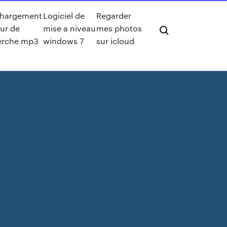
chargement
Logiciel de
Regarder
ur de
mise a niveau
mes photos
erche mp3
windows 7
sur icloud